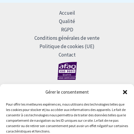
Accueil
Qualité
RGPD
Conditions générales de vente
Politique de cookies (UE)
Contact
Gérer le consentement
Pour offrir les meilleures expériences, nous utilisons des technologies telles que
les cookies pour stocker et/ou accéder aux informations des appareils. Le fait de
consentir à ces technologies nous permettra de traiter des données telles que le
Siege Social : CellD SAS - 20bis rue du Chapître F-30150
comportement de navigation ou les ID uniques sur ce site. Le fait de ne pas
ROQUEMAURE - Capital 125 000 € - N°TVA FR15 402 503
consentir ou de retirer son consentement peut avoir un effet négatif sur certaines
635 - Nîmes B 402 503 635 - 402 503 635 00037 - APE 4669B
caractéristiques et fonctions.