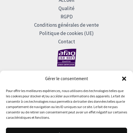
Qualité
RGPD
Conditions générales de vente
Politique de cookies (UE)
Contact
Gérer le consentement
Pour offrir les meilleures expériences, nous utilisons des technologies telles que
les cookies pour stocker et/ou accéder aux informations des appareils. Le fait de
consentir à ces technologies nous permettra de traiter des données telles que le
Siege Social : CellD SAS - 20bis rue du Chapître F-30150
comportement de navigation ou les ID uniques sur ce site. Le fait de ne pas
ROQUEMAURE - Capital 125 000 € - N°TVA FR15 402 503
consentir ou de retirer son consentement peut avoir un effet négatif sur certaines
635 - Nîmes B 402 503 635 - 402 503 635 00037 - APE 4669B
caractéristiques et fonctions.