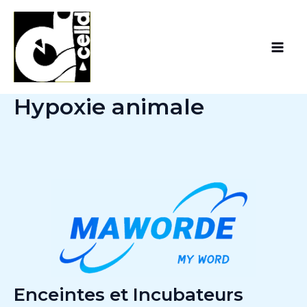
Aller
Main
au
Men
contenu
Hypoxie animale
Enceintes et Incubateurs