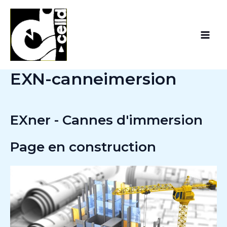
Aller
Main
au
Men
contenu
EXN-canneimersion
EXner - Cannes d'immersion
Page en construction